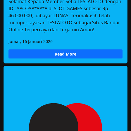
Selamat Kepada Member Setia TESLATOTO dengan
ID : **CO******* di SLOT GAMES sebesar Rp.
46.000.000,- dibayar LUNAS. Terimakasih telah
mempercayakan TESLATOTO sebagai Situs Bandar
Online Terpercaya dan Terjamin Aman!
Jumat, 16 Januari 2026
Read More