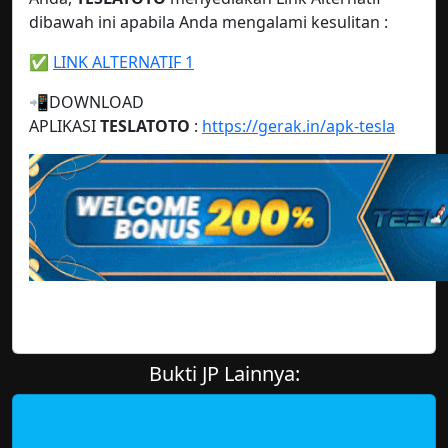
dibawah ini apabila Anda mengalami kesulitan :
✅
LINK ALTERNATIF 1
📲DOWNLOAD
APLIKASI
TESLATOTO
:
https://gerak.in/apk-tesla
Bukti JP Lainnya: