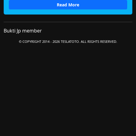
Read More
Bukti Jp member
© COPYRIGHT 2014 - 2026 TESLATOTO. ALL RIGHTS RESERVED.