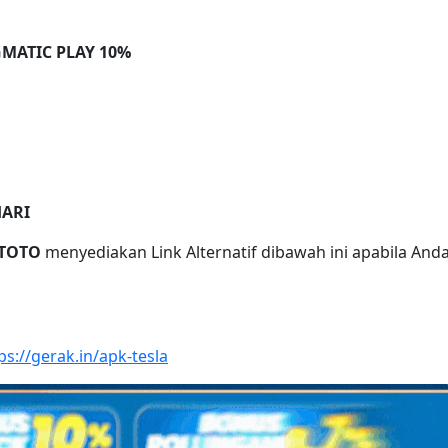
MATIC PLAY 10%
HARI
ATOTO
menyediakan Link Alternatif dibawah ini apabila And
ps://gerak.in/apk-tesla