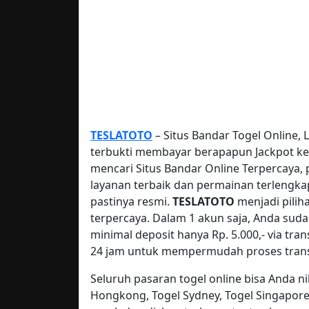
TESLATOTO
– Situs Bandar Togel Online, 
terbukti membayar berapapun Jackpot ke
mencari Situs Bandar Online Terpercaya
layanan terbaik dan permainan terlengk
pastinya resmi.
TESLATOTO
menjadi pilih
terpercaya. Dalam 1 akun saja, Anda sud
minimal deposit hanya Rp. 5.000,- via tra
24 jam untuk mempermudah proses trans
Seluruh pasaran togel online bisa Anda ni
Hongkong, Togel Sydney, Togel Singapore 