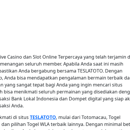
Live Casino dan Slot Online Terpercaya yang telah terjamin 
menangan seluruh member. Apabila Anda saat ini masih
, pastikan Anda bergabung bersama TESLATOTO. Dengan
ap, Anda bisa mendapatkan pengalaman bermain terbaik d
an yang sangat tepat bagi Anda yang ingin mencari situs
ah bisa menikmati seluruh permainan yang disediakan den
nsaksi Bank Lokal Indonesia dan Dompet digital yang siap ak
aksi Anda.
kmati di situs
TESLATOTO
, mulai dari Totomacau, Togel
dan pilihan Togel WLA terbaik lainnya. Dengan minimal be