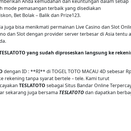
memberikan Anda kemudahan dan keuntungan dalam setiap
ih mode pemasangan terbaik yang disediakan
iskon, Bet Bolak – Balik dan Prize123.
a juga bisa menikmati permainan Live Casino dan Slot Onli
no dan Slot dengan provider server terbesar di Asia tentu 
da.
i TESLATOTO yang sudah diproseskan langsung ke reken
O
dengan ID : **RI** di TOGEL TOTO MACAU 4D sebesar Rp
 rekening tanpa syarat bertele – tele. Kami turut
rcayakan
TESLATOTO
sebagai Situs Bandar Online Terperca
tar sekarang juga bersama
TESLATOTO
dan dapatkan berba