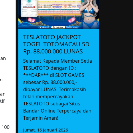
TESLATOTO JACKPOT
TOGEL TOTOMACAU 5D
Rp. 88.000.000 LUNAS
dan
Selamat Kepada Member Setia
TESLATOTO dengan ID :
***DAR*** di SLOT GAMES
an
sebesar Rp. 88.000.000,-
dibayar LUNAS. Terimakasih
gan
telah mempercayakan
tif
TESLATOTO sebagai Situs
Bandar Online Terpercaya dan
Terjamin Aman!
t 100
Jumat, 16 Januari 2026