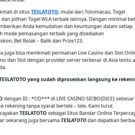
kmati di situs
TESLATOTO
, mulai dari Totomacau, Togel
dan pilihan Togel WLA terbaik lainnya. Dengan minimal be
memberikan Anda kemudahan dan keuntungan dalam setiap
ih mode pemasangan terbaik yang disediakan
iskon, Bet Bolak – Balik dan Prize123.
a juga bisa menikmati permainan Live Casino dan Slot Onli
no dan Slot dengan provider server terbesar di Asia tentu 
da.
i TESLATOTO yang sudah diproseskan langsung ke reken
O
dengan ID : *OD*** di LIVE CASINO SICBO{DICE} sebesar
 rekening tanpa syarat bertele – tele. Kami turut
rcayakan
TESLATOTO
sebagai Situs Bandar Online Terperca
tar sekarang juga bersama
TESLATOTO
dan dapatkan berba