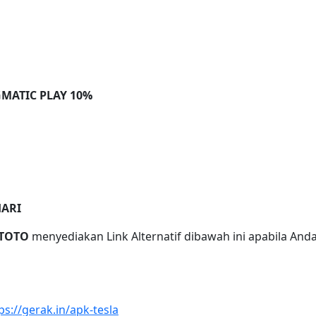
MATIC PLAY 10%
HARI
ATOTO
menyediakan Link Alternatif dibawah ini apabila And
ps://gerak.in/apk-tesla