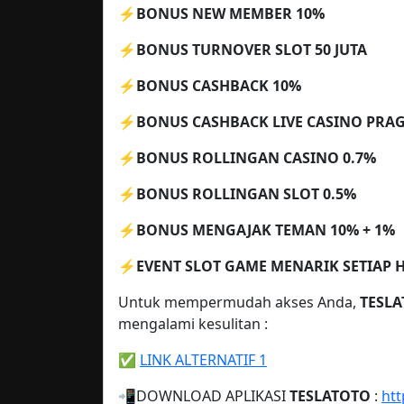
⚡️BONUS NEW MEMBER 10%
⚡️BONUS TURNOVER SLOT 50 JUTA
⚡️BONUS CASHBACK 10%
⚡️BONUS CASHBACK LIVE CASINO PRAG
⚡️BONUS ROLLINGAN CASINO 0.7%
⚡️BONUS ROLLINGAN SLOT 0.5%
⚡️BONUS MENGAJAK TEMAN 10% + 1%
⚡️EVENT SLOT GAME MENARIK SETIAP 
Untuk mempermudah akses Anda,
TESL
mengalami kesulitan :
✅
LINK ALTERNATIF 1
📲DOWNLOAD APLIKASI
TESLATOTO
:
htt