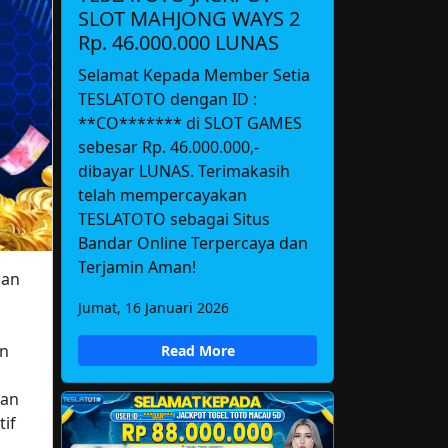
SLOT MAHJONG WAYS 2
Rp. 46.000.000 LUNAS
Selamat Kepada Member Setia
TESLATOTO dengan ID :
**CO******* di SLOT GAMES
sebesar Rp. 46.000.000,-
dibayar LUNAS. Terimakasih
telah mempercayakan
TESLATOTO sebagai Situs
Bandar Online Terpercaya dan
Terjamin Aman!
dan
Jumat, 16 Januari 2026
an
Read More
gan
tif